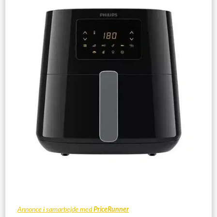
Annonce i samarbejde med
PriceRunner